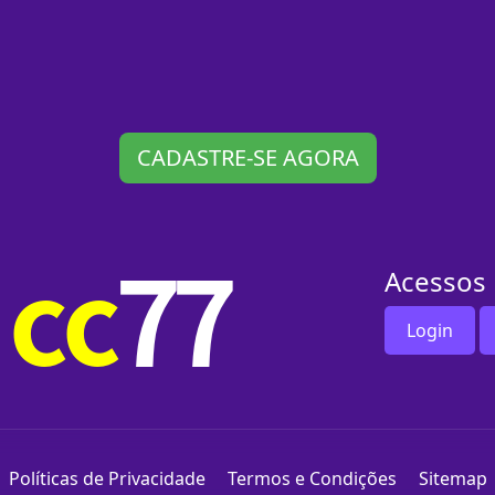
CADASTRE-SE AGORA
Acessos
Login
Políticas de Privacidade
Termos e Condições
Sitemap