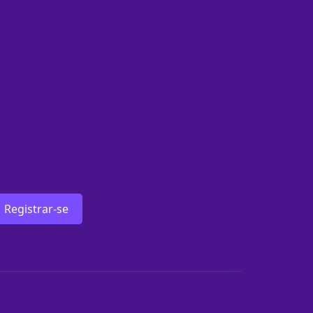
Registrar-se