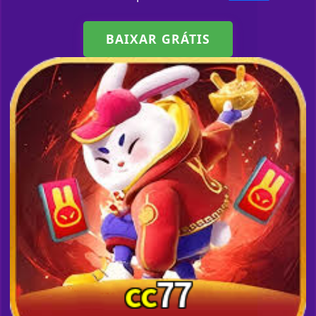
BAIXAR GRÁTIS